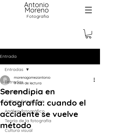
Antonio
Moreno
Fotografia
Entrada
Entradas
morenogomezantonio
Entradas
9 min de lectura
Serendipia en
Fotolibro
fotografía: cuando el
Cultura fotografica
Análisis fotográfico
accidente se vuelve
Teoría de la fotografía
método
Cultura visual