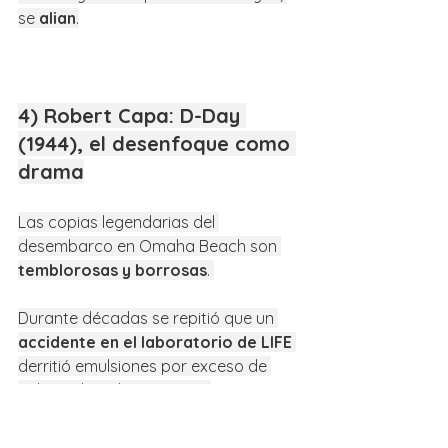
se 
alian
.
4) Robert Capa: D-Day 
(1944), el desenfoque como 
drama
Las copias legendarias del 
desembarco en Omaha Beach son 
temblorosas y borrosas
. 
Durante décadas se repitió que un 
accidente en el laboratorio de LIFE
derritió emulsiones por exceso de 
calor, salvando apenas 11 
fotogramas; esa precariedad 
acentuó
 la sensación de caos. 