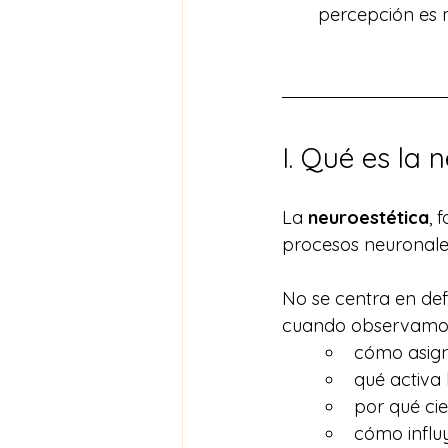
percepción es 
I. Qué es la 
La 
neuroestética
, 
procesos neuronales
No se centra en defi
cuando observamos
cómo asign
qué activa
por qué cie
cómo influy