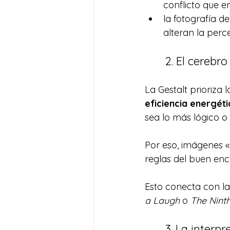
conflicto que e
la fotografía d
alteran la perc
2. El cerebr
La Gestalt prioriza 
eficiencia energéti
sea lo más lógico o 
Por eso, imágenes 
reglas del buen en
Esto conecta con la
a Laugh
 o 
The Ninth
3. La interp