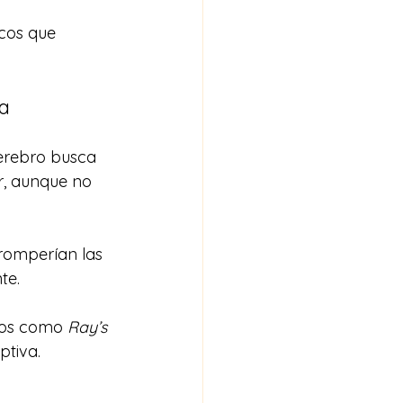
cos que 
va
cerebro busca 
r, aunque no 
romperían las 
te.
tos como 
Ray’s 
ptiva.