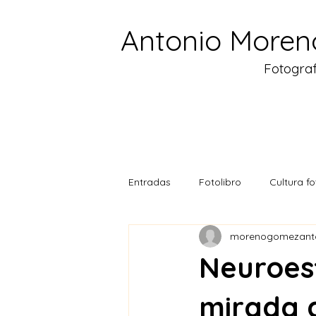
Antonio Moren
Fotograf
Entradas
Fotolibro
Cultura f
morenogomezant
Neuroest
mirada 