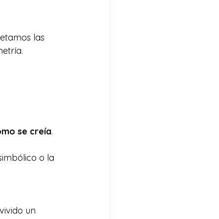
etamos las 
etría. 
omo se creía
.
simbólico o la 
vivido un 