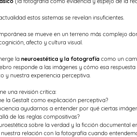
ásico
 (la fotografía como evidencia y espejo de la rea
ctualidad estos sistemas se revelan insuficientes. 
temporánea se mueve en un terreno más complejo do
ognición, afecto y cultura visual.
erge la 
neuroestética y la fotografía
 como un cam
rebro responde a las imágenes y cómo esa respuesta
ico y nuestra experiencia perceptiva.
e una revisión crítica:
ene la Gestalt como explicación perceptiva?
ociencia ayudarnos a entender por qué ciertas imáge
llá de las reglas compositivas?
uroestética sobre la verdad y la ficción documental en 
uestra relación con la fotografía cuando entendemo