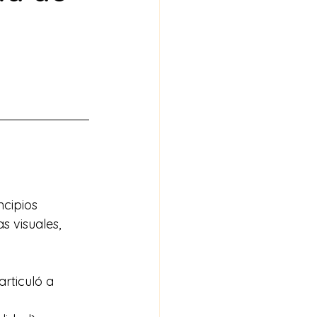
cipios 
 visuales, 
rticuló a 