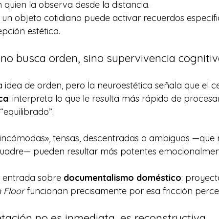
n quien la observa desde la distancia.
e un objeto cotidiano puede activar recuerdos específi
epción estética.
o no busca orden, sino supervivencia cogniti
la idea de orden, pero la neuroestética señala que el 
ca
: interpreta lo que le resulta más rápido de procesa
“equilibrado”.
«incómodas», tensas, descentradas o ambiguas —que 
cuadre— pueden resultar más potentes emocionalmen
 entrada sobre 
documentalismo doméstico
: proyec
 Floor
 funcionan precisamente por esa fricción perce
retación no es inmediata, es reconstructiva