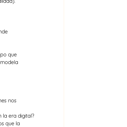
lidad).
nde 
po que 
 modela 
nes nos 
la era digital?
s que la 