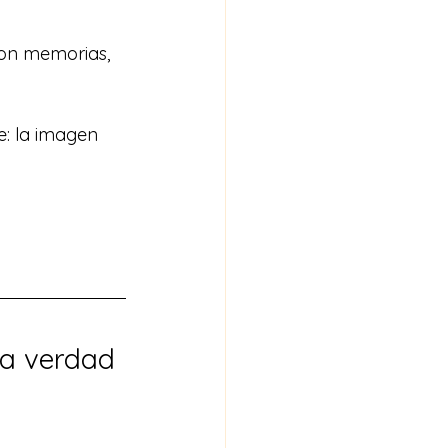
on memorias, 
e: la imagen 
 la verdad 