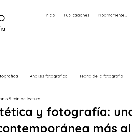
o
Inicio
Publicaciones
Proximamente...
ia
otografica
Análisis fotográfico
Teoría de la fotografía
onio
5 min de lectura
ética y fotografía: un
contemporánea más al