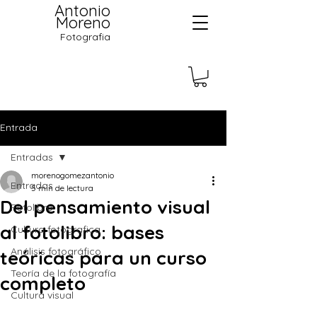
Antonio
Moreno
Fotografia
Entrada
Entradas
morenogomezantonio
Entradas
5 min de lectura
Del pensamiento visual
Fotolibro
al fotolibro: bases
Cultura fotografica
Análisis fotográfico
teóricas para un curso
Teoría de la fotografía
completo
Cultura visual