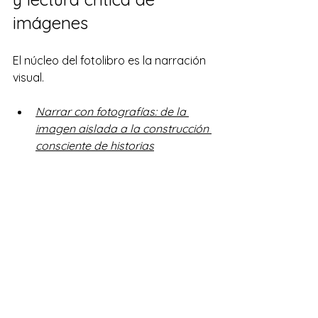
imágenes
El núcleo del fotolibro es la narración 
visual.
Narrar con fotografías: de la 
imagen aislada a la construcción 
consciente de historias
Aquí se establece que:
En fotografía, 
1 + 1 = 3
.
El significado surge entre 
imágenes.
La secuencia funciona como una 
estructura narrativa guiada.
Esta capacidad narrativa se vincula 
directamente con el poder de las 